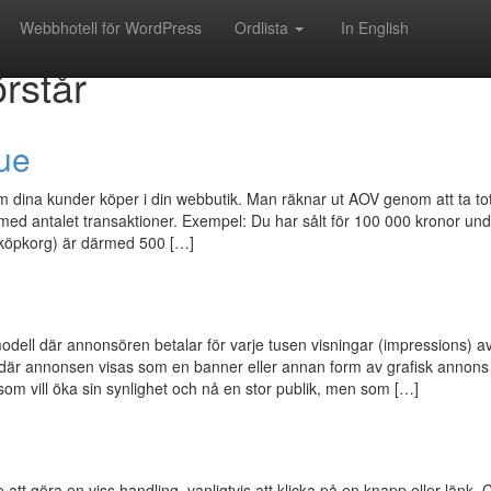
ordlista - Förklaringar av
Webbhotell för WordPress
Ordlista
In English
örstår
ue
dina kunder köper i din webbutik. Man räknar ut AOV genom att ta to
t med antalet transaktioner. Exempel: Du har sålt för 100 000 kronor un
lköpkorg) är därmed 500 […]
ell där annonsören betalar för varje tusen visningar (impressions) a
där annonsen visas som en banner eller annan form av grafisk annons
som vill öka sin synlighet och nå en stor publik, men som […]
att göra en viss handling, vanligtvis att klicka på en knapp eller länk.