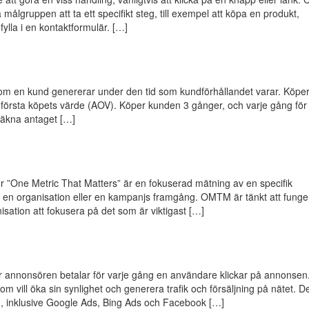
målgruppen att ta ett specifikt steg, till exempel att köpa en produkt,
ylla i en kontaktformulär. […]
e som en kund genererar under den tid som kundförhållandet varar. Köpe
örsta köpets värde (AOV). Köper kunden 3 gånger, och varje gång för
räkna antaget […]
”One Metric That Matters” är en fokuserad mätning av en specifik
a en organisation eller en kampanjs framgång. OMTM är tänkt att fung
anisation att fokusera på det som är viktigast […]
är annonsören betalar för varje gång en användare klickar på annonsen
som vill öka sin synlighet och generera trafik och försäljning på nätet. De
m, inklusive Google Ads, Bing Ads och Facebook […]