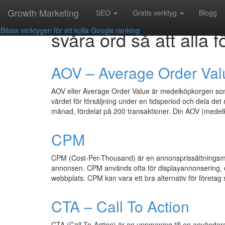
Growth Marketing
Facebook annonsering 
SEO
Gratis verktyg
Blogg
Bästa verktygen för att kolla Google ranking
svåra ord så att alla f
AOV – Average Order Val
AOV eller Average Order Value är medelköpkorgen som 
värdet för försäljning under en tidsperiod och dela de
månad, fördelat på 200 transaktioner. Din AOV (mede
CPM
CPM (Cost-Per-Thousand) är en annonsprissättningsmod
annonsen. CPM används ofta för displayannonsering, 
webbplats. CPM kan vara ett bra alternativ för företag 
CTA – Call To Action
CTA (Call-To-Action) är en uppmaning till en användare 