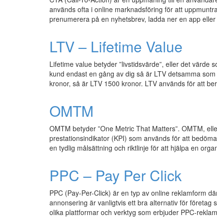
används ofta i online marknadsföring för att uppmuntra 
prenumerera på en nyhetsbrev, ladda ner en app eller f
LTV – Lifetime Value
Lifetime value betyder ”livstidsvärde”, eller det värd
kund endast en gång av dig så är LTV detsamma som f
kronor, så är LTV 1500 kronor. LTV används för att be
OMTM
OMTM betyder ”One Metric That Matters”. OMTM, eller 
prestationsindikator (KPI) som används för att bedöm
en tydlig målsättning och riktlinje för att hjälpa en org
PPC – Pay Per Click
PPC (Pay-Per-Click) är en typ av online reklamform d
annonsering är vanligtvis ett bra alternativ för företag 
olika plattformar och verktyg som erbjuder PPC-rekla