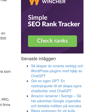
r en
 500
Senaste inläggen
Så skapar du smarta verktyg och
WordPress-plugins med hjälp av
era som
ChatGPT
Gör en egen GPT: En
nybörjarguide till att skapa egna
chattbottar med ChatGPT
Amazon lanserar i Sverige – Så
. PPC-
här påverkas Google organiska
t finns
och betalda trafiken på svenska
Bästa verktygen för att kolla