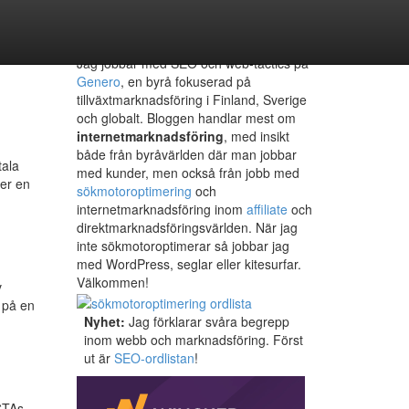
Internetmarknadsföring & SEO
Jag jobbar med SEO och web-tactics på
Genero
, en byrå fokuserad på
tillväxtmarknadsföring i Finland, Sverige
och globalt. Bloggen handlar mest om
internetmarknadsföring
, med insikt
både från byråvärlden där man jobbar
tala
med kunder, men också från jobb med
der en
sökmotoroptimering
och
internetmarknadsföring inom
affiliate
och
direktmarknadsföringsvärlden. När jag
inte sökmotoroptimerar så jobbar jag
med WordPress, seglar eller kitesurfar.
Välkommen!
v
 på en
Nyhet:
Jag förklarar svåra begrepp
inom webb och marknadsföring. Först
ut är
SEO-ordlistan
!
 CTAs