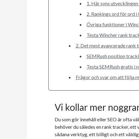
1. Här syns utvecklingen
2. Rankings ord för ord i
Övriga funktioner i Win
Testa Wincher rank trac
2. Det mest avancerade rank 
SEMRush position trackin
Testa SEMRush gratis i 
Frågor och svar om att följa 
Vi kollar mer noggra
Du som gör innehåll eller SEO är ofta väl
behöver du således en rank tracker, ett v
sådana verktyg, ett billigt och ett väldi