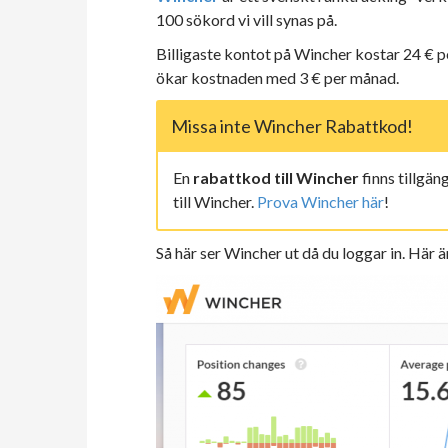
100 sökord vi vill synas på.
Billigaste kontot på Wincher kostar 24 € pe
ökar kostnaden med 3 € per månad.
Missa inte Wincher Rabattkod!
En
rabattkod till Wincher
finns tillgä
till Wincher.
Prova Wincher här
!
Så här ser Wincher ut då du loggar in. Här ä