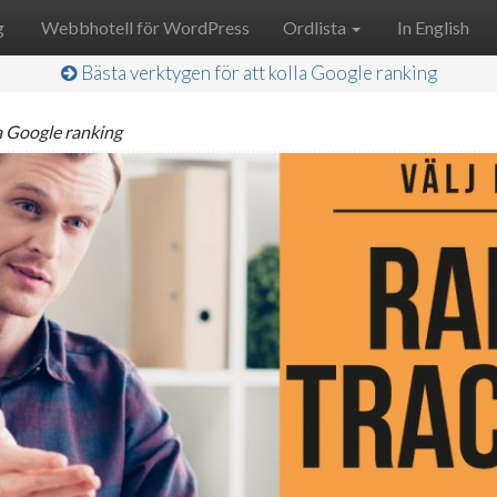
g
Webbhotell för WordPress
Ordlista
In English
Bästa verktygen för att kolla Google ranking
la Google ranking