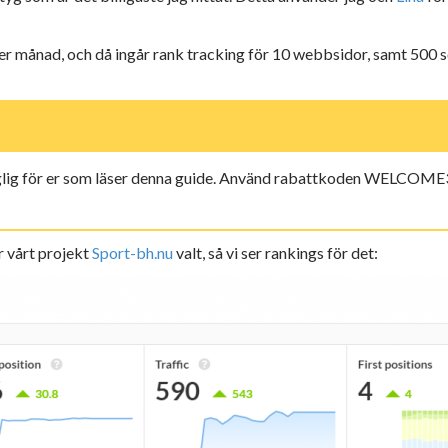
r månad, och då ingår rank tracking för 10 webbsidor, samt 500 söko
nglig för er som läser denna guide. Använd rabattkoden WELCOME30
r vårt projekt
Sport-bh.nu
valt, så vi ser rankings för det: