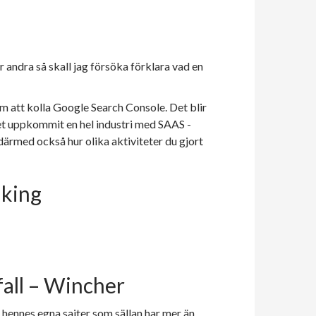
r andra så skall jag försöka förklara vad en
om att kolla Google Search Console. Det blir
det uppkommit en hel industri med SAAS -
 därmed också hur olika aktiviteter du gjort
nking
 fall – Wincher
 hennes egna sajter som sällan har mer än