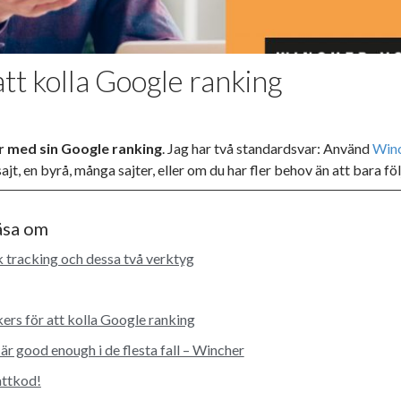
tt kolla Google ranking
r med sin Google ranking
. Jag har två standardsvar: Använd
Win
 sajt, en byrå, många sajter, eller om du har fler behov än att bara f
läsa om
k tracking och dessa två verktyg
rs för att kolla Google ranking
 är good enough i de flesta fall – Wincher
attkod!