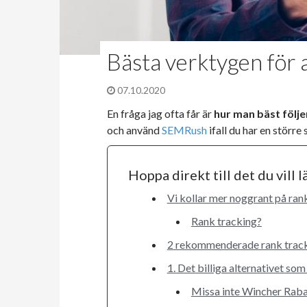
Bästa verktygen för a
07.10.2020
En fråga jag ofta får är
hur man bäst följe
och använd
SEMRush
ifall du har en större
Hoppa direkt till det du vill 
Vi kollar mer noggrant på ran
Rank tracking?
2 rekommenderade rank tracke
1. Det billiga alternativet som
Missa inte Wincher Rab