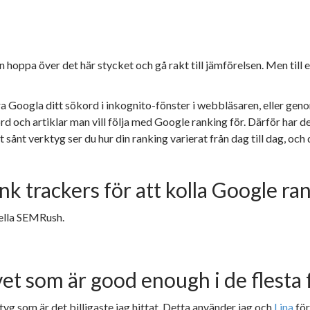
hoppa över det här stycket och gå rakt till jämförelsen. Men till e
a Googla ditt sökord i inkognito-fönster i webbläsaren, eller gen
rd och artiklar man vill följa med Google ranking för. Därför har 
t sånt verktyg ser du hur din ranking varierat från dag till dag, och
 trackers för att kolla Google ra
nella SEMRush.
ivet som är good enough i de flesta
tyg som är det billigaste jag hittat. Detta använder jag och
Lina
för