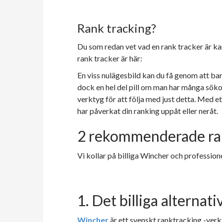
Rank tracking?
Du som redan vet vad en rank tracker är kan 
rank tracker är här:
En viss nulägesbild kan du få genom att bar
dock en hel del pill om man har många söko
verktyg för att följa med just detta. Med et
har påverkat din ranking uppåt eller neråt.
2 rekommenderade rank
Vi kollar på billiga Wincher och professio
1. Det billiga alternat
Wincher
är ett svenskt ranktracking -verk