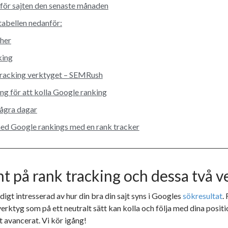
 för sajten den senaste månaden
 tabellen nedanför:
cher
king
tracking verktyget – SEMRush
g för att kolla Google ranking
några dagar
med Google rankings med en rank tracker
nt på rank tracking och dessa två v
digt intresserad av hur din bra din sajt syns i Googles
sökresultat
.
erktyg som på ett neutralt sätt kan kolla och följa med dina positio
gt avancerat. Vi kör igång!