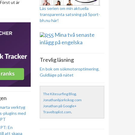
Först ut är
Läs serien om min aktuella
transparenta satsning på Sport-
bh.nu här!
Mina två senaste
inlägg på engelska
Trevlig läsning
En bok om sökmotoroptimering,
Guldläge på nätet
The Kitesurfing Blog
.
gen
Jonathanbjorkskog.com
Jonathan på Google+
marta verktyg
Traveltoplist.com
.
s-plugins med
GPT
PT: En
ill att skapa