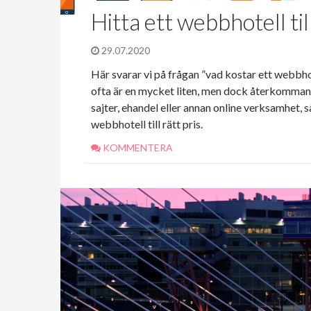
Hitta ett webbhotell till
29.07.2020
Här svarar vi på frågan ”vad kostar ett webbh
ofta är en mycket liten, men dock återkomman
sajter, ehandel eller annan online verksamhet, så 
webbhotell till rätt pris.
KOMMENTERA