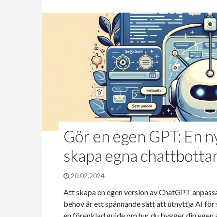
Gör en egen GPT: En nyb
skapa egna chattbott
20.02.2024
Att skapa en egen version av ChatGPT anpassad 
behov är ett spännande sätt att utnyttja AI för 
en förenklad guide om hur du bygger din eg