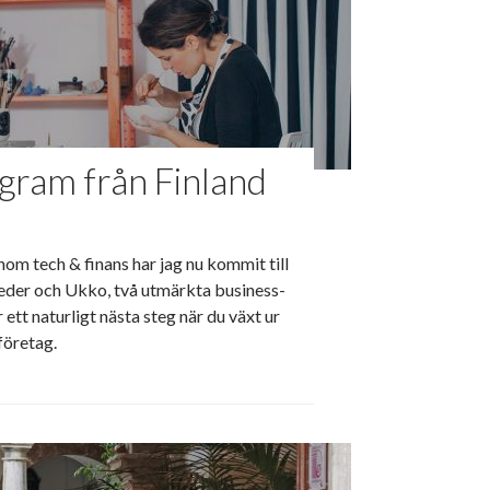
gram från Finland
inom tech & finans har jag nu kommit till
eeder och Ukko, två utmärkta business-
ett naturligt nästa steg när du växt ur
 företag.