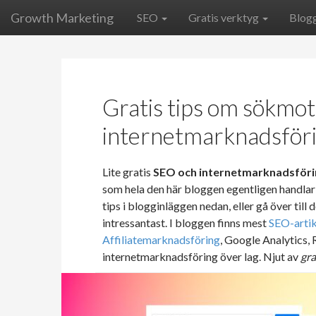
Growth Marketing
SEO
Gratis verktyg
Blog
Gratis tips om sökmo
internetmarknadsför
Lite gratis
SEO och internetmarknadsföri
som hela den här bloggen egentligen handlar
tips i blogginläggen nedan, eller gå över till
intressantast. I bloggen finns mest
SEO-artik
Affiliatemarknadsföring
, Google Analytics,
internetmarknadsföring över lag. Njut av
gra