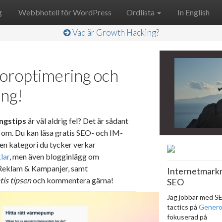
g
Webbhotell för WordPress
Ordlista
In English
Vad är Growth Hacking?
toroptimering och
ing!
ngstips
är väl aldrig fel? Det är sådant
 om. Du kan läsa gratis SEO- och IM-
 den kategori du tycker verkar
lar
, men även blogginlägg om
 Reklam & Kampanjer, samt
Internetmark
tis tipsen
och kommentera gärna!
SEO
Jag jobbar med S
tactics på
Gener
fokuserad på