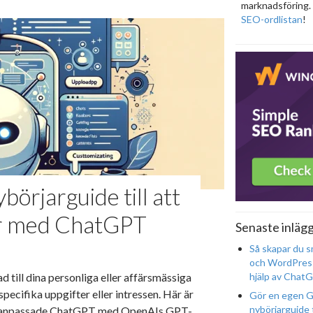
marknadsföring. 
SEO-ordlistan
!
örjarguide till att
ar med ChatGPT
Senaste inläg
Så skapar du s
och WordPres
till dina personliga eller affärsmässiga
hjälp av Chat
specifika uppgifter eller intressen. Här är
Gör en egen G
nybörjarguide t
en anpassade ChatGPT med OpenAIs GPT-