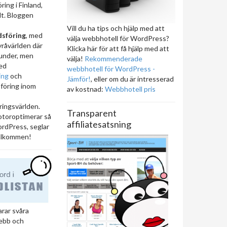
ring i Finland,
lt. Bloggen
Vill du ha tips och hjälp med att
sföring
, med
välja webbhotell för WordPress?
yråvärlden där
Klicka här för att få hjälp med att
under, men
välja!
Rekommenderade
ed
webbhotell för WordPress -
ing
och
Jämför!
, eller om du är intresserad
föring inom
av kostnad:
Webbhotell pris
ingsvärlden.
Transparent
otoroptimerar så
affiliatesatsning
rdPress, seglar
Välkommen!
arar svåra
ebb och