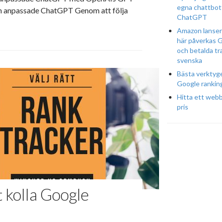
egna chattbot
in anpassade ChatGPT Genom att följa
ChatGPT
Amazon lansera
här påverkas 
och betalda tr
svenska
Bästa verktyge
Google rankin
Hitta ett webbh
pris
t kolla Google