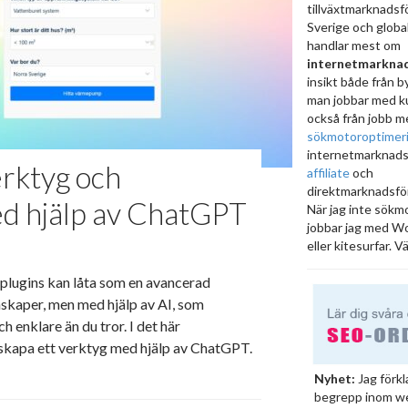
tillväxtmarknadsfö
Sverige och globa
handlar mest om
internetmarknad
insikt både från b
man jobbar med k
också från jobb m
sökmotoroptimer
internetmarknads
erktyg och
affiliate
och
direktmarknadsför
d hjälp av ChatGPT
När jag inte sökm
jobbar jag med Wo
eller kitesurfar. 
plugins kan låta som en avancerad
kaper, men med hjälp av AI, som
 enklare än du tror. I det här
n skapa ett verktyg med hjälp av ChatGPT.
Nyhet:
Jag förkl
begrepp inom w