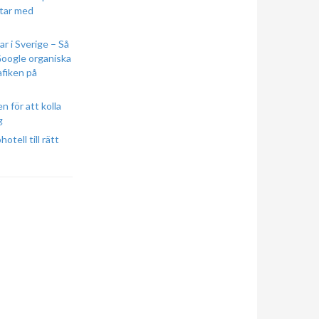
tar med
r i Sverige – Så
Google organiska
afiken på
n för att kolla
g
otell till rätt