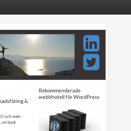
Rekommenderade
webbhotell för WordPress
nadsföring &
EO och web-
o
, en byrå