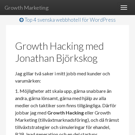
Growth Marketing
Togg
navig
Top 4 svenska webbhotell för WordPress
Growth Hacking med
Jonathan Björkskog
Jag gillar två saker i mitt jobb med kunder och
varumärken:
1. Möjligheter att skala upp, gärna snabbare än
andra, gärna lönsamt, gärna med hjälp av alla
medier och taktiker som finns tillgängliga. Därför
jobbar jag med
Growth Hacking
eller Growth
Marketing (tillväxtmarknadsföring), och då främst
tillväxtstrategier och simuleringar för ehandel,
B2B, lead generation och en del startups.