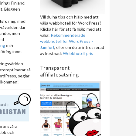
ring i Finland,
lt. Bloggen
Vill du ha tips och hjälp med att
sföring
, med
välja webbhotell för WordPress?
yråvärlden där
Klicka här för att få hjälp med att
under, men
välja!
Rekommenderade
ed
webbhotell för WordPress -
ing
och
Jämför!
, eller om du är intresserad
föring inom
av kostnad:
Webbhotell pris
ingsvärlden.
Transparent
otoroptimerar så
affiliatesatsning
rdPress, seglar
Välkommen!
arar svåra
ebb och