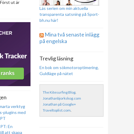
Först ut är
Läs serien om min aktuella
transparenta satsning på Sport-
bh.nu här!
Mina två senaste inlägg
på engelska
Trevlig läsning
En bok om sökmotoroptimering,
Guldläge på nätet
The Kitesurfing Blog
.
gen
Jonathanbjorkskog.com
Jonathan på Google+
marta verktyg
Traveltoplist.com
.
s-plugins med
GPT
PT: En
ill att skapa