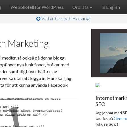
g
Webbhotell för WordPress
Ordlista
In English
Vad är Growth Hacking?
th Marketing
 medier, så också på denna blogg.
uppfinner nya funktioner, bråkar med
nder samtidigt över hälften av
 vecka utan att logga in. Här skall jag
 veta för att kunna använda Facebook
Internetmark
SEO
Jag jobbar med S
tactics på
Gener
fokuserad på