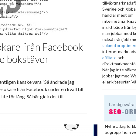
tillväxtmarknadsfö
Sverige och globa
handlar mest om
internetmarknad
insikt både från b
man jobbar med k
också från jobb m
sökare från Facebook
sökmotoroptimer
internetmarknads
tre bokstäver
affiliate
och
direktmarknadsför
När jag inte sökm
jobbar jag med Wo
entligen kanske vara ”Så ändrade jag
eller kitesurfar. 
ökare från Facebook under en kväll till
te för lång. Så här gick det till:
Nyhet:
Jag förkl
begrepp inom w