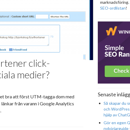
marknadsföring. 
SEO-ordlistan
!
tener click-
iala medier?
Senaste inläg
 det bra att först UTM-tagga dom med
a länkar från varann i Google Analytics
Så skapar du s
och WordPres
a.
hjälp av Chat
Gör en egen G
nybörjarguide t