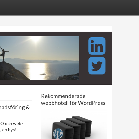
Rekommenderade
webbhotell för WordPress
nadsföring &
EO och web-
o
, en byrå