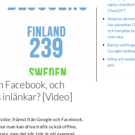
egna chattbot
ChatGPT
Amazon lansera
här påverkas 
och betalda tr
svenska
Bästa verktyge
Google rankin
Hitta ett webbh
pris
ån Facebook, och
 inlänkar? [Video]
bbsidor, främst från Google och Facebook.
hur man kan driva trafik också offline,
pigare, men det går. Här är ett exempel.