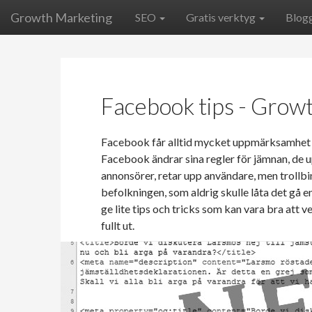
Growth Marketing
SEO
Gratis verktyg
Blog
Facebook tips - Grow
Facebook får alltid mycket uppmärksamhet i
Facebook ändrar sina regler för jämnan, de 
annonsörer, retar upp användare, men trollbi
befolkningen, som aldrig skulle låta det gå en
ge lite tips och tricks som kan vara bra att
fullt ut.