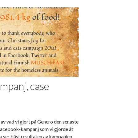
mpanj, case
e av vad vi gjort på Genero den senaste
d Facebook-kampanj som vi gjorde åt
u ser bäst resultaten av kampanjen