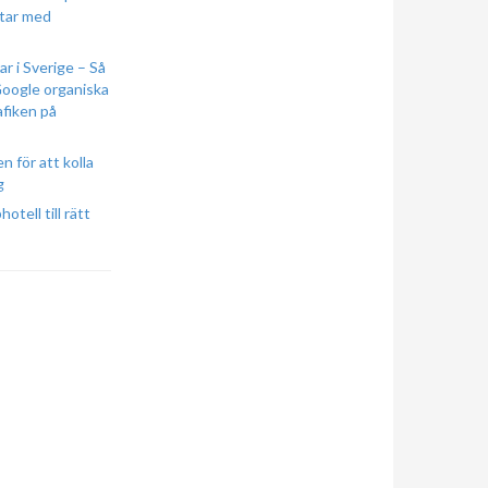
tar med
r i Sverige – Så
Google organiska
afiken på
n för att kolla
g
otell till rätt