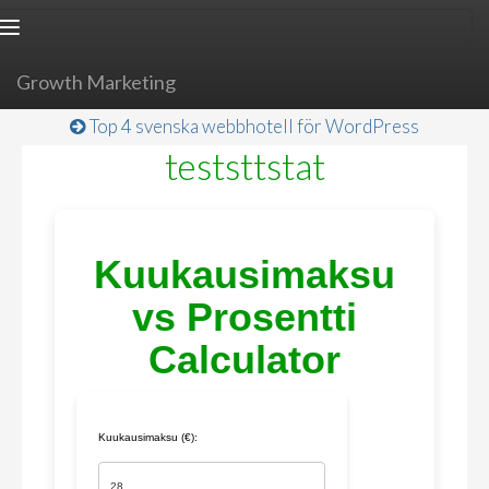
Toggle
navigation
Growth Marketing
Top 4 svenska webbhotell för WordPress
teststtstat
Kuukausimaksu
vs Prosentti
Calculator
Kuukausimaksu (€):