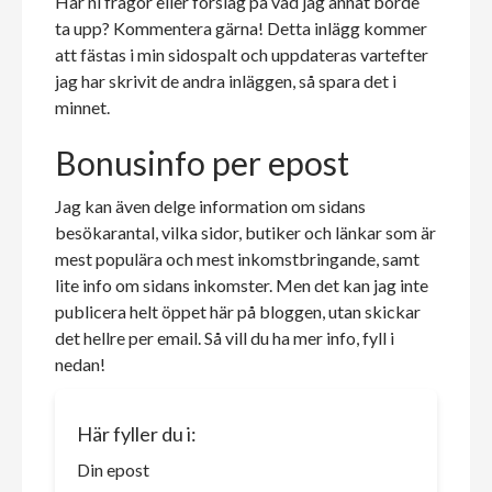
Har ni frågor eller förslag på vad jag annat borde
ta upp? Kommentera gärna! Detta inlägg kommer
att fästas i min sidospalt och uppdateras vartefter
jag har skrivit de andra inläggen, så spara det i
minnet.
Bonusinfo per epost
Jag kan även delge information om sidans
besökarantal, vilka sidor, butiker och länkar som är
mest populära och mest inkomstbringande, samt
lite info om sidans inkomster. Men det kan jag inte
publicera helt öppet här på bloggen, utan skickar
det hellre per email. Så vill du ha mer info, fyll i
nedan!
Här fyller du i:
Din epost