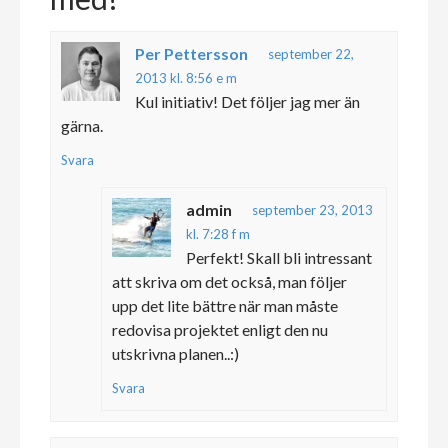
Per Pettersson
september 22,
2013 kl. 8:56 e m
Kul initiativ! Det följer jag mer än
gärna.
Svara
admin
september 23, 2013
kl. 7:28 f m
Perfekt! Skall bli intressant
att skriva om det också, man följer
upp det lite bättre när man måste
redovisa projektet enligt den nu
utskrivna planen..:)
Svara