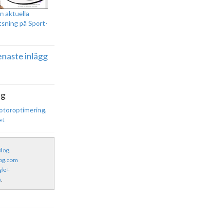
n aktuella
tsning på Sport-
enaste inlägg
ng
otoroptimering,
et
Blog
.
kog.com
gle+
m
.