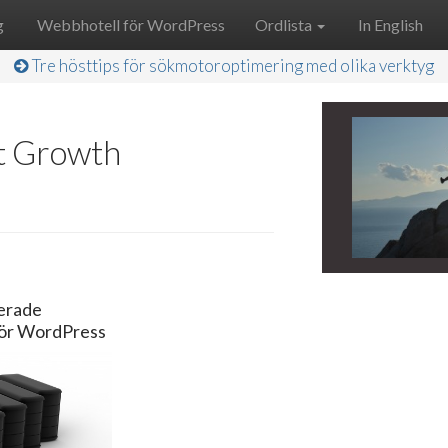
g
Webbhotell för WordPress
Ordlista
In English
Tre hösttips för sökmotoroptimering med olika verktyg
at Growth
erade
för WordPress