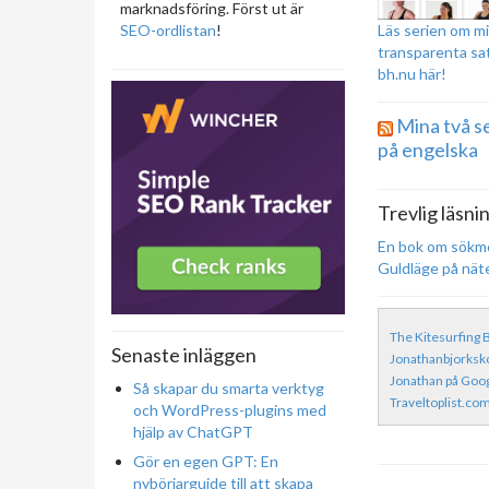
marknadsföring. Först ut är
Läs serien om mi
SEO-ordlistan
!
transparenta sa
bh.nu här!
Mina två s
på engelska
Trevlig läsni
En bok om sökm
Guldläge på nät
The Kitesurfing 
Senaste inläggen
Jonathanbjorks
Jonathan på Goo
Så skapar du smarta verktyg
Traveltoplist.co
och WordPress-plugins med
hjälp av ChatGPT
Gör en egen GPT: En
nybörjarguide till att skapa