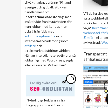
tillväxtmarknadsföring i Finland,
Sverige och globalt. Bloggen
handlar mest om
Vill du ha tips o
internetmarknadsföring
, med
välja webbhotel
insikt både från byråvärlden där
Klicka här för at
man jobbar med kunder, men
välja!
Rekommen
också från jobb med
webbhotell för 
sökmotoroptimering
och
Jämför!
, eller o
internetmarknadsföring inom
av kostnad:
Webb
affiliate
och
direktmarknadsföringsvärlden.
Transparent
När jag inte sökmotoroptimerar så
affiliatesats
jobbar jag med WordPress, seglar
eller kitesurfar. Välkommen!
Nyhet:
Jag förklarar svåra
begrepp inom webb och