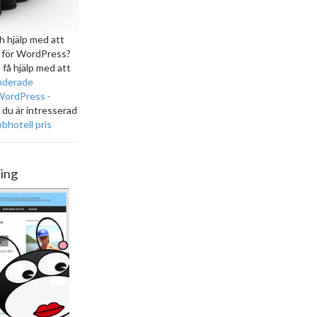
ch hjälp med att
l för WordPress?
t få hjälp med att
derade
WordPress -
m du är intresserad
hotell pris
ning