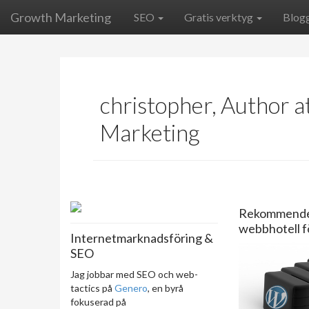
Growth Marketing
SEO
Gratis verktyg
Blog
christopher, Author 
Marketing
Rekommend
webbhotell 
Internetmarknadsföring &
SEO
Jag jobbar med SEO och web-
tactics på
Genero
, en byrå
fokuserad på