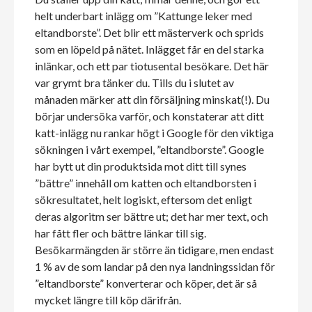
helt underbart inlägg om ”Kattunge leker med
eltandborste”. Det blir ett mästerverk och sprids
som en löpeld på nätet. Inlägget får en del starka
inlänkar, och ett par tiotusental besökare. Det här
var grymt bra tänker du. Tills du i slutet av
månaden märker att din försäljning minskat(!). Du
börjar undersöka varför, och konstaterar att ditt
katt-inlägg nu rankar högt i Google för den viktiga
sökningen i vårt exempel, ”eltandborste”. Google
har bytt ut din produktsida mot ditt till synes
”bättre” innehåll om katten och eltandborsten i
sökresultatet, helt logiskt, eftersom det enligt
deras algoritm ser bättre ut; det har mer text, och
har fått fler och bättre länkar till sig.
Besökarmängden är större än tidigare, men endast
1 % av de som landar på den nya landningssidan för
”eltandborste” konverterar och köper, det är så
mycket längre till köp därifrån.