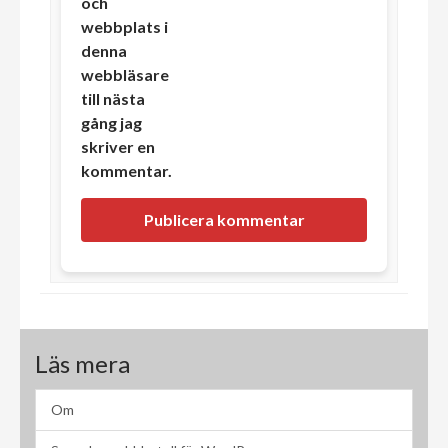
och
webbplats i
denna
webbläsare
till nästa
gång jag
skriver en
kommentar.
Läs mera
Om