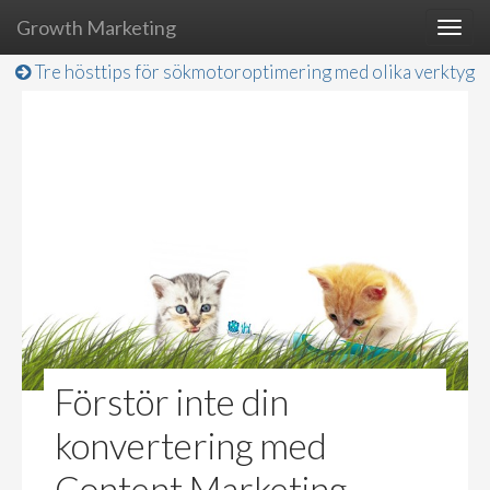
Growth Marketing
Togg
navig
Tre hösttips för sökmotoroptimering med olika verktyg
Förstör inte din
konvertering med
Content Marketing