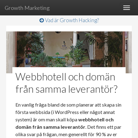
Growth Marketing
Togg
navig
Vad är Growth Hacking?
Webbhotell och domän
från samma leverantör?
En vanlig fråga bland de som planerar att skapa sin
första webbsida (i WordPress eller något annat
system) är om man skall köpa
webbhotell och
domän från samma leverantör
. Det finns ett par
olika svar på frågan, men generellt för 90 % av er