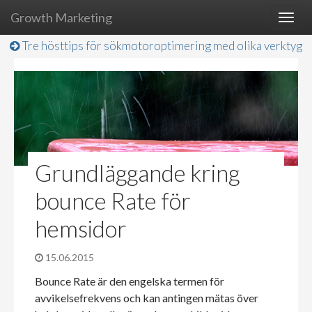
Growth Marketing
Togg
navig
Tre hösttips för sökmotoroptimering med olika verktyg
Grundläggande kring
bounce Rate för
hemsidor
15.06.2015
Bounce Rate är den engelska termen för
avvikelsefrekvens och kan antingen mätas över