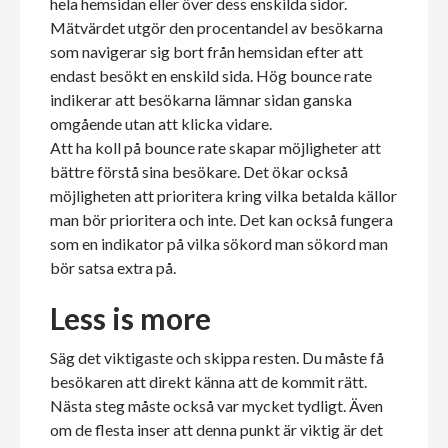
hela hemsidan eller över dess enskilda sidor.
Mätvärdet utgör den procentandel av besökarna
som navigerar sig bort från hemsidan efter att
endast besökt en enskild sida. Hög bounce rate
indikerar att besökarna lämnar sidan ganska
omgående utan att klicka vidare.
Att ha koll på bounce rate skapar möjligheter att
bättre förstå sina besökare. Det ökar också
möjligheten att prioritera kring vilka betalda källor
man bör prioritera och inte. Det kan också fungera
som en indikator på vilka sökord man sökord man
bör satsa extra på.
Less is more
Säg det viktigaste och skippa resten. Du måste få
besökaren att direkt känna att de kommit rätt.
Nästa steg måste också var mycket tydligt. Även
om de flesta inser att denna punkt är viktig är det