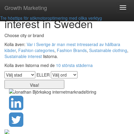
Growth Marketing
Clothing categories
Toggl
navig
Tre hösttips för sökmotoroptimering med olika verktyg
interest in Sweden
Choose city or brand
Kolla även:
Var i Sverige är man mest intresserad av hållbara
kläder
,
Fashion categories
,
Fashion Brands
,
Sustainable clothing
,
Sustainable interest
listorna.
Kolla även listorna med de
10 största städerna
ELLER